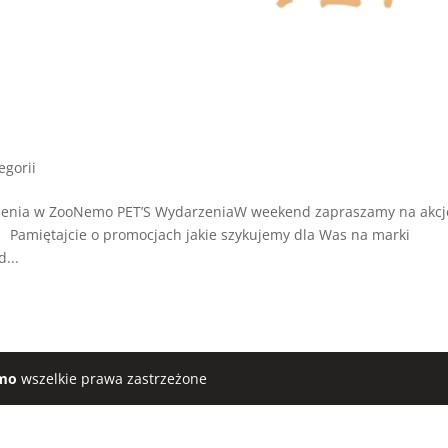
egorii
enia w ZooNemo PET’S WydarzeniaW weekend zapraszamy na akcj
 Pamiętajcie o promocjach jakie szykujemy dla Was na marki
...
mo
wszelkie prawa zastrzeżone