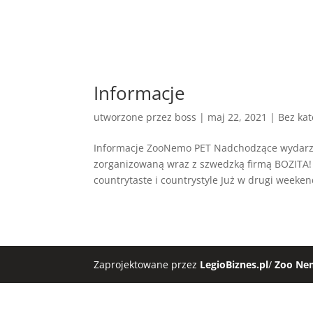
Informacje
utworzone przez
boss
|
maj 22, 2021
| Bez kat
Informacje ZooNemo PET Nadchodzące wydarz
zorganizowaną wraz z szwedzką firmą BOZITA!
countrytaste i countrystyle Już w drugi weekend
Zaprojektowane przez
LegioBiznes.pl
/
Zoo Ne