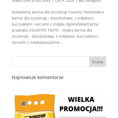
utworzone przez
boss
|
cze 9, 2025
| Bez kategorii
Kompletna karma dla szczeniąt Country Tastemokra
karma dla szczeniąt – bezzbożowa, z indykiem,
kurczakiem i sercami z indyka OgólneSkładCechy
produktu COUNTRY TASTE – mokra karma dla
szczeniąt – bezzbożowa, z indykiem, kurczakiem i
sercami z indykaSpecjalnie...
Najnowsze komentarze