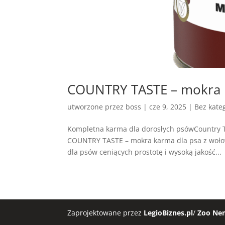
COUNTRY TASTE – mokra k
utworzone przez
boss
|
cze 9, 2025
| Bez kateg
Kompletna karma dla dorosłych psówCountry 
COUNTRY TASTE – mokra karma dla psa z wołow
dla psów ceniących prostotę i wysoką jakość...
Zaprojektowane przez
LegioBiznes.pl
/
Zoo Ne