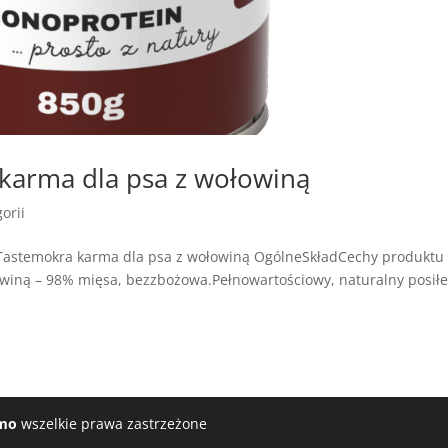
arma dla psa z wołowiną
orii
Tastemokra karma dla psa z wołowiną OgólneSkładCechy produktu
iną – 98% mięsa, bezzbożowa.Pełnowartościowy, naturalny posił
mo
wszelkie prawa zastrzeżone