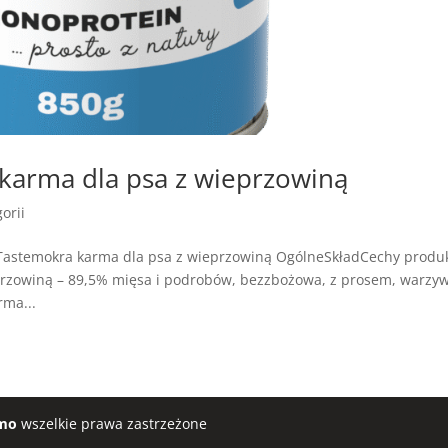
arma dla psa z wieprzowiną
orii
Tastemokra karma dla psa z wieprzowiną OgólneSkładCechy produ
rzowiną – 89,5% mięsa i podrobów, bezzbożowa, z prosem, warzy
rma...
mo
wszelkie prawa zastrzeżone