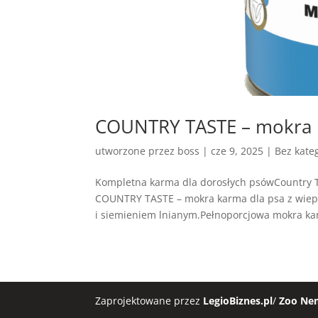
COUNTRY TASTE – mokra k
utworzone przez
boss
|
cze 9, 2025
| Bez kateg
Kompletna karma dla dorosłych psówCountry 
COUNTRY TASTE – mokra karma dla psa z wiep
i siemieniem lnianym.Pełnoporcjowa mokra ka
Zaprojektowane przez
LegioBiznes.pl
/
Zoo Ne