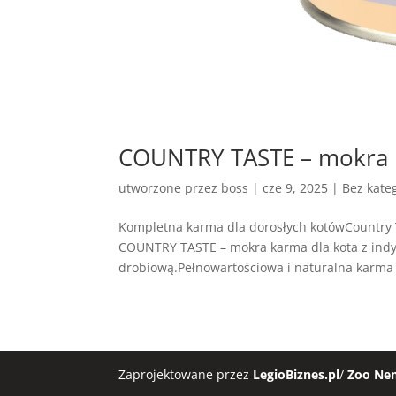
COUNTRY TASTE – mokra k
utworzone przez
boss
|
cze 9, 2025
| Bez kateg
Kompletna karma dla dorosłych kotówCountry 
COUNTRY TASTE – mokra karma dla kota z indy
drobiową.Pełnowartościowa i naturalna karma
Zaprojektowane przez
LegioBiznes.pl
/
Zoo Ne