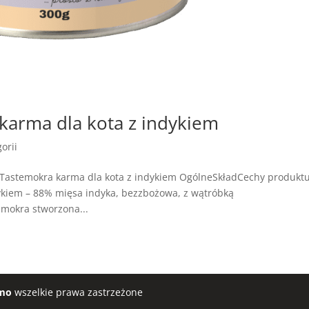
arma dla kota z indykiem
orii
Tastemokra karma dla kota z indykiem OgólneSkładCechy produkt
kiem – 88% mięsa indyka, bezzbożowa, z wątróbką
 mokra stworzona...
mo
wszelkie prawa zastrzeżone