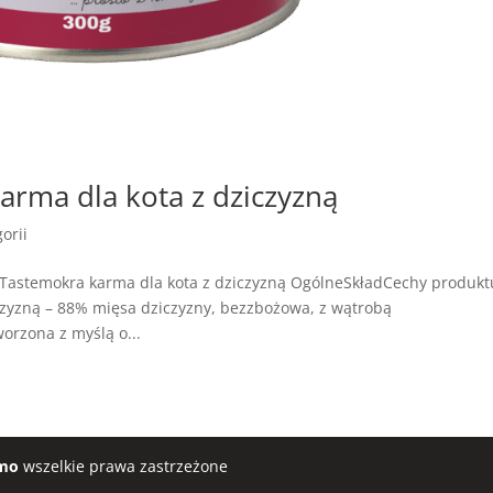
rma dla kota z dziczyzną
orii
Tastemokra karma dla kota z dziczyzną OgólneSkładCechy produkt
zyzną – 88% mięsa dziczyzny, bezzbożowa, z wątrobą
orzona z myślą o...
mo
wszelkie prawa zastrzeżone