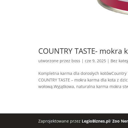
COUNTRY TASTE- mokra ka
utworzone przez
boss
|
cze 9, 2025
| Bez kateg
Kompletna karma dla dorosłych kotówCountry 
COUNTRY TASTE – mokra karma dla kota z dzic
wołową.Wyjątkowa, naturalna karma mokra stw
Zaprojektowane przez
LegioBiznes.pl
/
Zoo Ne