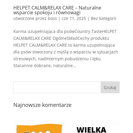
HELPET CALM&RELAX CARE – Naturalne
wsparcie spokoju i równowagi
utworzone przez
boss
|
cze 11, 2025
| Bez kategorii
Karma uzupełniająca dla psówCountry TasteHELPET
CALM&RELAX CARE OgólneSkładCechy produktu
HELPET CALM&RELAX CARE to karma uzupełniająca
dla psów stworzony z myślą o wsparciu w sytuacjach
stresowych, nadmiernym pobudzeniu i lęku.
Starannie dobrane, naturalne...
Najnowsze komentarze