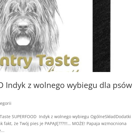
 Indyk z wolnego wybiegu dla psów
egorii
 Taste SUPERFOOD Indyk z wolnego wybiegu OgólneSkładDodatki
ak fakt, że Twój pies je PAPAJĘ???!!!… MOŻE! Papaja wzmocniona
...