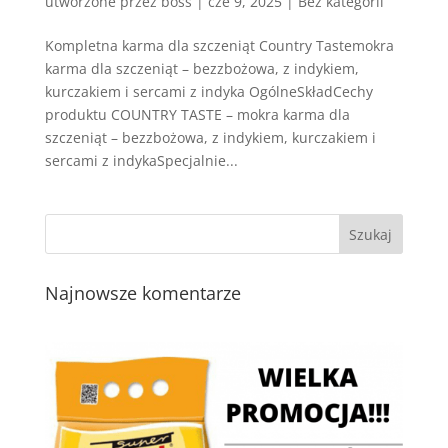
utworzone przez
boss
|
cze 9, 2025
| Bez kategorii
Kompletna karma dla szczeniąt Country Tastemokra
karma dla szczeniąt – bezzbożowa, z indykiem,
kurczakiem i sercami z indyka OgólneSkładCechy
produktu COUNTRY TASTE – mokra karma dla
szczeniąt – bezzbożowa, z indykiem, kurczakiem i
sercami z indykaSpecjalnie...
Najnowsze komentarze