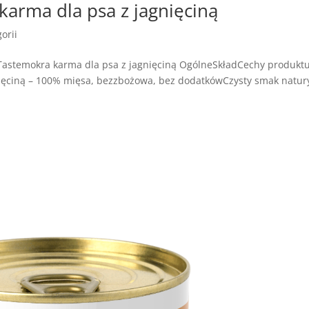
arma dla psa z jagnięciną
orii
astemokra karma dla psa z jagnięciną OgólneSkładCechy produkt
ęciną – 100% mięsa, bezzbożowa, bez dodatkówCzysty smak natur