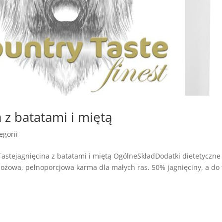
 z batatami i miętą
egorii
stejagnięcina z batatami i miętą OgólneSkładDodatki dietetyczne
żowa, pełnoporcjowa karma dla małych ras. 50% jagnięciny, a do 