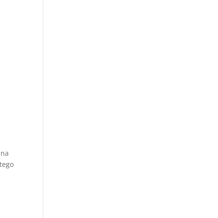
 na
tego