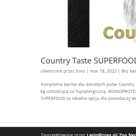
Country Taste SUPERFOOD
utworzone przez
boss
|
mar 18, 2022
| Bez kat
Kompletna karma dla dorosłych psów Country 
kg Uchodząca za hipoalergiczną, MONOPROTEI
SUPERFOOD to idealna opcja dla posiadaczy wr
Zaprojektowane przez
LegioBiznes.pl
/
Zoo Ne