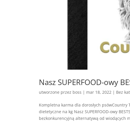
Nasz SUPERFOOD-owy BE
utworzone przez
boss
|
mar 18, 2022
| Bez kat
Kompletna karma dla dorosłych psówCountry
dietetyczne na kg Nasz SUPERFOOD-owy BESTS
bezkonkurencyjną alternatywą od wiodących ma