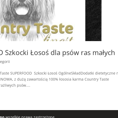
 Szkocki Łosoś dla psów ras małych
egorii
Taste SUPERFOOD Szkocki Łosoś OgólneSkładDodatki dietetyczne 
NOWA, z dużą zawartością 100% łososia karma Country Taste
ażliwych psów....
mo
wszelkie prawa zastrzeżone