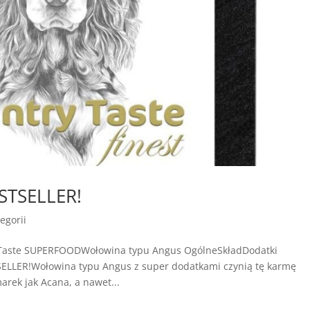
STSELLER!
egorii
 Taste SUPERFOODWołowina typu Angus OgólneSkładDodatki
ELLER!Wołowina typu Angus z super dodatkami czynią tę karmę
rek jak Acana, a nawet...