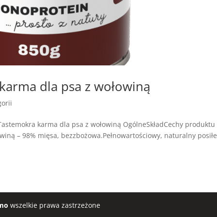
arma dla psa z wołowiną
orii
Tastemokra karma dla psa z wołowiną OgólneSkładCechy produktu
iną – 98% mięsa, bezzbożowa.Pełnowartościowy, naturalny posił
mo
wszelkie prawa zastrzeżone