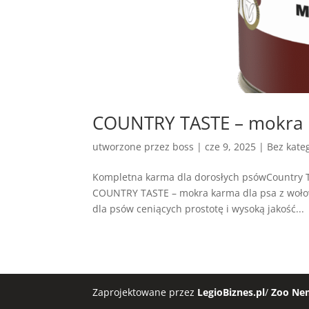
COUNTRY TASTE – mokra k
utworzone przez
boss
|
cze 9, 2025
| Bez kateg
Kompletna karma dla dorosłych psówCountry 
COUNTRY TASTE – mokra karma dla psa z wołow
dla psów ceniących prostotę i wysoką jakość...
Zaprojektowane przez
LegioBiznes.pl
/
Zoo Ne