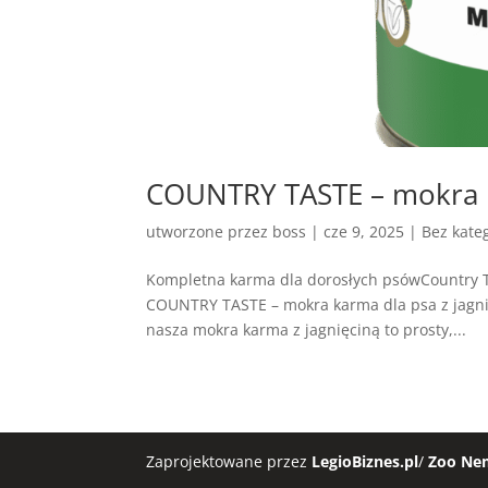
COUNTRY TASTE – mokra k
utworzone przez
boss
|
cze 9, 2025
| Bez kateg
Kompletna karma dla dorosłych psówCountry T
COUNTRY TASTE – mokra karma dla psa z jagni
nasza mokra karma z jagnięciną to prosty,...
Zaprojektowane przez
LegioBiznes.pl
/
Zoo Ne