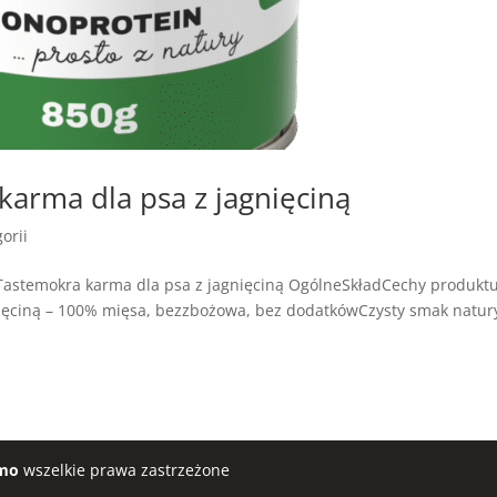
arma dla psa z jagnięciną
orii
astemokra karma dla psa z jagnięciną OgólneSkładCechy produkt
ęciną – 100% mięsa, bezzbożowa, bez dodatkówCzysty smak natur
mo
wszelkie prawa zastrzeżone