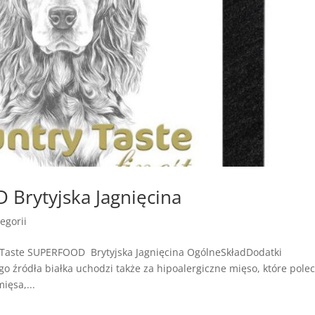
Brytyjska Jagnięcina
egorii
 Taste SUPERFOOD Brytyjska Jagnięcina OgólneSkładDodatki
go źródła białka uchodzi także za hipoalergiczne mięso, które pole
ięsa,...