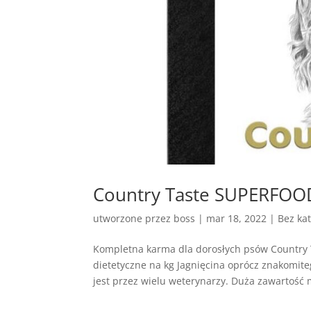
Country Taste SUPERFOOD 
utworzone przez
boss
|
mar 18, 2022
| Bez kat
Kompletna karma dla dorosłych psów Country
dietetyczne na kg Jagnięcina oprócz znakomite
jest przez wielu weterynarzy. Duża zawartość m