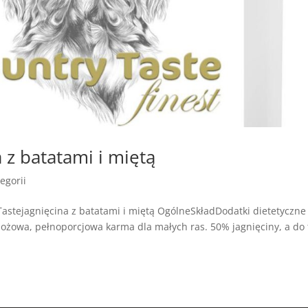
 z batatami i miętą
egorii
stejagnięcina z batatami i miętą OgólneSkładDodatki dietetyczne
żowa, pełnoporcjowa karma dla małych ras. 50% jagnięciny, a do 