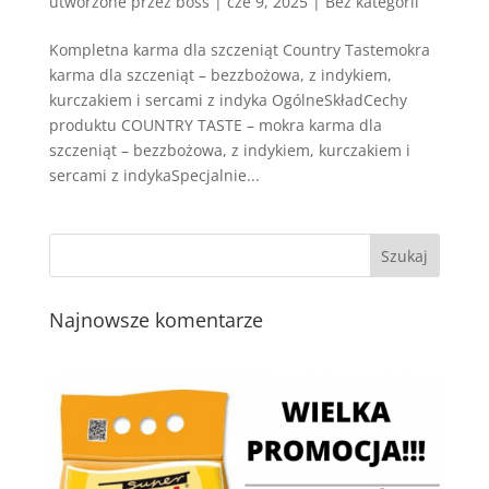
utworzone przez
boss
|
cze 9, 2025
| Bez kategorii
Kompletna karma dla szczeniąt Country Tastemokra
karma dla szczeniąt – bezzbożowa, z indykiem,
kurczakiem i sercami z indyka OgólneSkładCechy
produktu COUNTRY TASTE – mokra karma dla
szczeniąt – bezzbożowa, z indykiem, kurczakiem i
sercami z indykaSpecjalnie...
Najnowsze komentarze