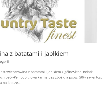
na z batatami i jabłkiem
egorii
astewieprzowina z batatami i jabłkiem OgólneSkładDodatki
łych psówPełnoporcjowa karma bez zbóż dla psów. 50% zawartości
a na lepsze...