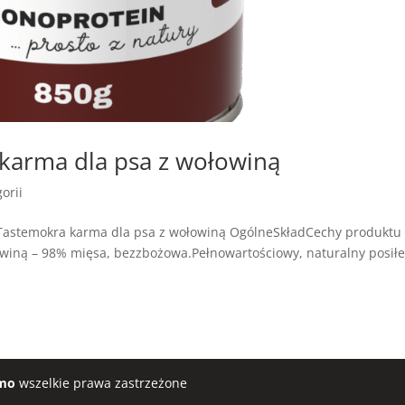
arma dla psa z wołowiną
orii
Tastemokra karma dla psa z wołowiną OgólneSkładCechy produktu
iną – 98% mięsa, bezzbożowa.Pełnowartościowy, naturalny posił
mo
wszelkie prawa zastrzeżone