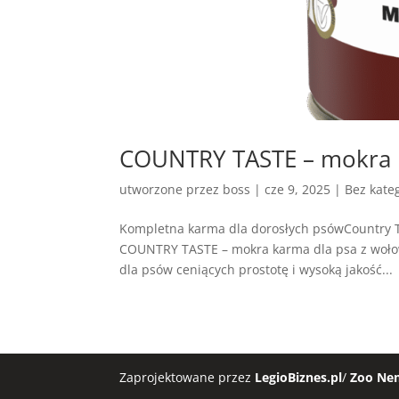
COUNTRY TASTE – mokra k
utworzone przez
boss
|
cze 9, 2025
| Bez kateg
Kompletna karma dla dorosłych psówCountry 
COUNTRY TASTE – mokra karma dla psa z wołow
dla psów ceniących prostotę i wysoką jakość...
Zaprojektowane przez
LegioBiznes.pl
/
Zoo Ne