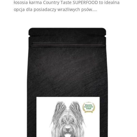
łososia karma Country Taste SUPERFOOD to idealna
opcja dla posiadaczy wrażliwych psów....