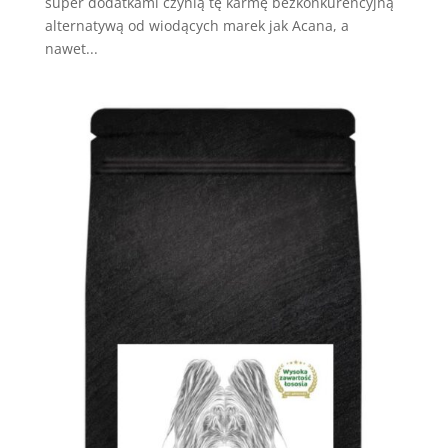
super dodatkami czynią tę karmę bezkonkurencyjną
alternatywą od wiodących marek jak Acana, a
nawet...