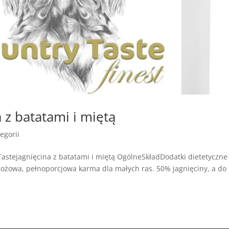
 z batatami i miętą
egorii
stejagnięcina z batatami i miętą OgólneSkładDodatki dietetyczne
żowa, pełnoporcjowa karma dla małych ras. 50% jagnięciny, a do 