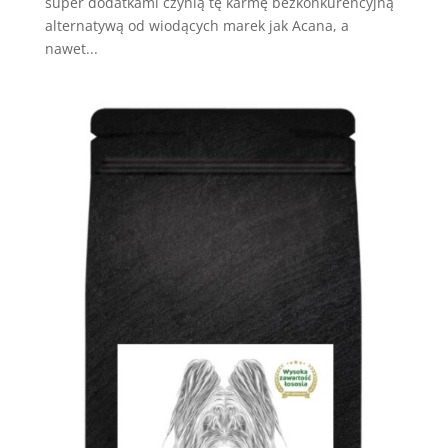
super dodatkami czynią tę karmę bezkonkurencyjną
alternatywą od wiodących marek jak Acana, a
nawet...