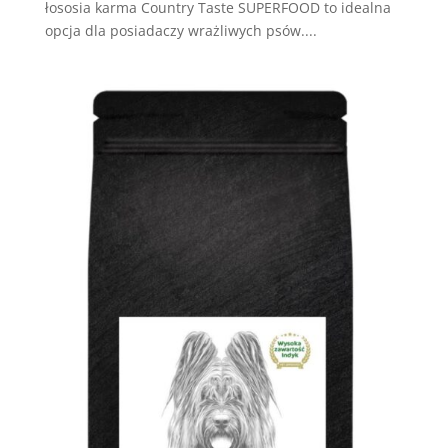
łososia karma Country Taste SUPERFOOD to idealna
opcja dla posiadaczy wrażliwych psów....