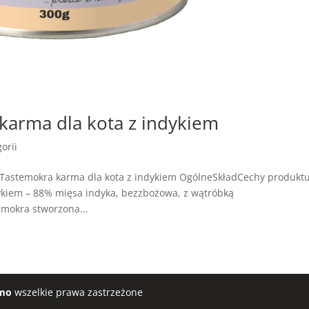
arma dla kota z indykiem
orii
Tastemokra karma dla kota z indykiem OgólneSkładCechy produkt
kiem – 88% mięsa indyka, bezzbożowa, z wątróbką
 mokra stworzona...
mo
wszelkie prawa zastrzeżone