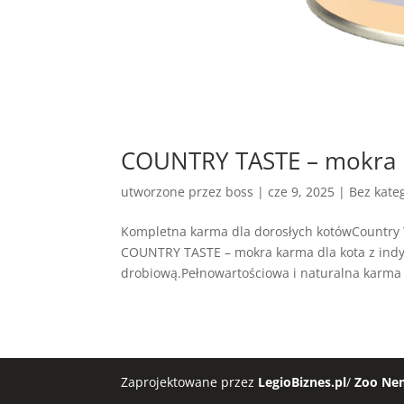
COUNTRY TASTE – mokra k
utworzone przez
boss
|
cze 9, 2025
| Bez kateg
Kompletna karma dla dorosłych kotówCountry 
COUNTRY TASTE – mokra karma dla kota z indy
drobiową.Pełnowartościowa i naturalna karma
Zaprojektowane przez
LegioBiznes.pl
/
Zoo Ne