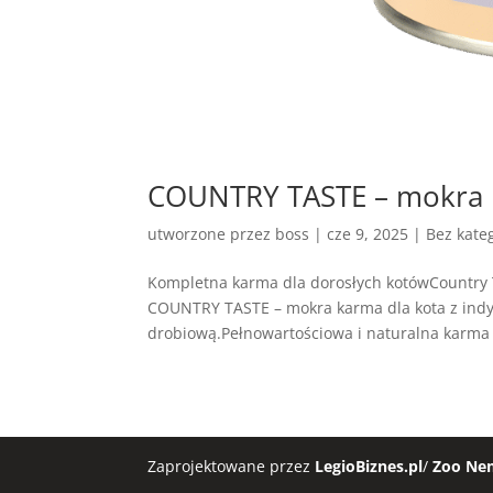
COUNTRY TASTE – mokra k
utworzone przez
boss
|
cze 9, 2025
| Bez kateg
Kompletna karma dla dorosłych kotówCountry 
COUNTRY TASTE – mokra karma dla kota z indy
drobiową.Pełnowartościowa i naturalna karma
Zaprojektowane przez
LegioBiznes.pl
/
Zoo Ne