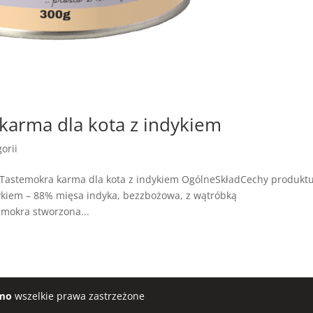
arma dla kota z indykiem
orii
Tastemokra karma dla kota z indykiem OgólneSkładCechy produkt
kiem – 88% mięsa indyka, bezzbożowa, z wątróbką
 mokra stworzona...
mo
wszelkie prawa zastrzeżone