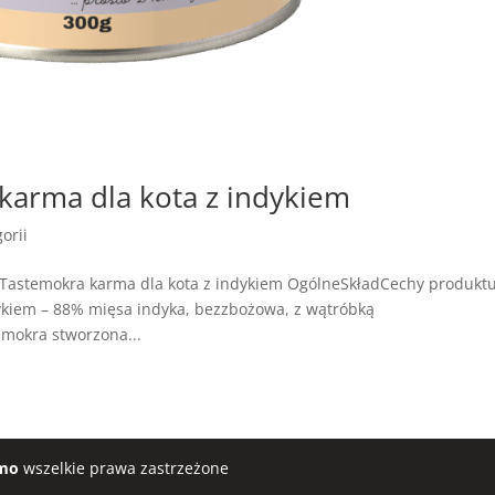
arma dla kota z indykiem
orii
Tastemokra karma dla kota z indykiem OgólneSkładCechy produkt
kiem – 88% mięsa indyka, bezzbożowa, z wątróbką
 mokra stworzona...
mo
wszelkie prawa zastrzeżone