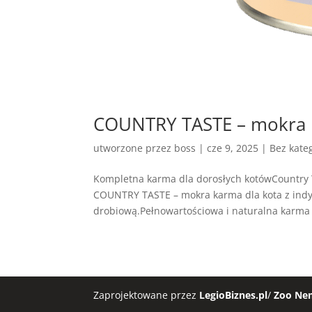
COUNTRY TASTE – mokra k
utworzone przez
boss
|
cze 9, 2025
| Bez kateg
Kompletna karma dla dorosłych kotówCountry 
COUNTRY TASTE – mokra karma dla kota z indy
drobiową.Pełnowartościowa i naturalna karma
Zaprojektowane przez
LegioBiznes.pl
/
Zoo Ne