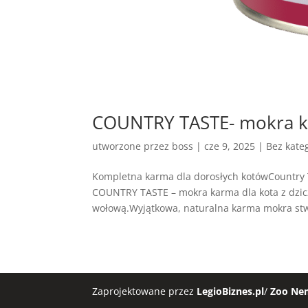
COUNTRY TASTE- mokra ka
utworzone przez
boss
|
cze 9, 2025
| Bez kateg
Kompletna karma dla dorosłych kotówCountry 
COUNTRY TASTE – mokra karma dla kota z dzic
wołową.Wyjątkowa, naturalna karma mokra stw
Zaprojektowane przez
LegioBiznes.pl
/
Zoo Ne