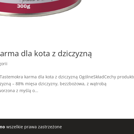
rma dla kota z dziczyzną
orii
Tastemokra karma dla kota z dziczyzną OgólneSkładCechy produkt
zyzną – 88% mięsa dziczyzny, bezzbożowa, z wątrobą
orzona z myślą o...
mo
wszelkie prawa zastrzeżone