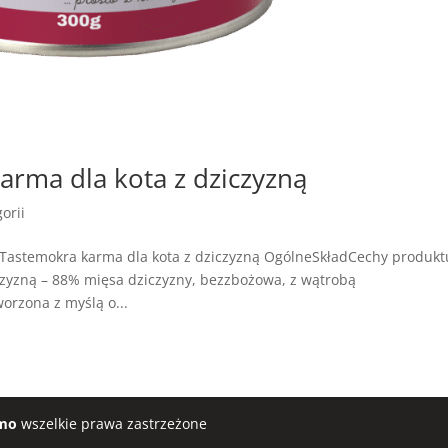
rma dla kota z dziczyzną
orii
Tastemokra karma dla kota z dziczyzną OgólneSkładCechy produkt
zyzną – 88% mięsa dziczyzny, bezzbożowa, z wątrobą
orzona z myślą o...
mo
wszelkie prawa zastrzeżone