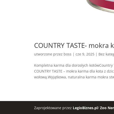
COUNTRY TASTE- mokra ka
utworzone przez
boss
|
cze 9, 2025
| Bez kateg
Kompletna karma dla dorosłych kotówCountry 
COUNTRY TASTE – mokra karma dla kota z dzic
wołową.Wyjątkowa, naturalna karma mokra stw
Zaprojektowane przez
LegioBiznes.pl
/
Zoo Ne