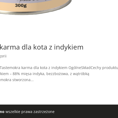
arma dla kota z indykiem
orii
Tastemokra karma dla kota z indykiem OgólneSkładCechy produkt
kiem – 88% mięsa indyka, bezzbożowa, z wątróbką
 mokra stworzona...
mo
wszelkie prawa zastrzeżone