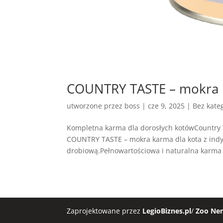
COUNTRY TASTE – mokra k
utworzone przez
boss
|
cze 9, 2025
| Bez kateg
Kompletna karma dla dorosłych kotówCountry 
COUNTRY TASTE – mokra karma dla kota z indy
drobiową.Pełnowartościowa i naturalna karma
Zaprojektowane przez
LegioBiznes.pl
/
Zoo Ne