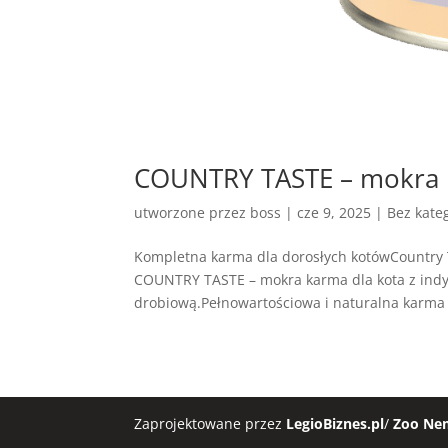
COUNTRY TASTE – mokra k
utworzone przez
boss
|
cze 9, 2025
| Bez kateg
Kompletna karma dla dorosłych kotówCountry 
COUNTRY TASTE – mokra karma dla kota z indy
drobiową.Pełnowartościowa i naturalna karma
Zaprojektowane przez
LegioBiznes.pl
/
Zoo Ne