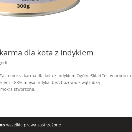
arma dla kota z indykiem
orii
Tastemokra karma dla kota z indykiem OgólneSkładCechy produkt
kiem – 88% mięsa indyka, bezzbożowa, z wątróbką
 mokra stworzona...
mo
wszelkie prawa zastrzeżone