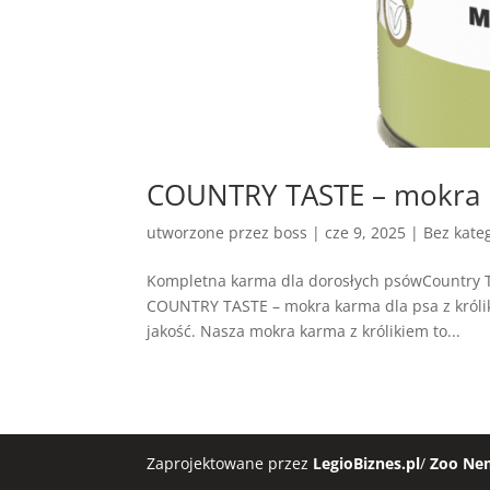
COUNTRY TASTE – mokra k
utworzone przez
boss
|
cze 9, 2025
| Bez kateg
Kompletna karma dla dorosłych psówCountry T
COUNTRY TASTE – mokra karma dla psa z króli
jakość. Nasza mokra karma z królikiem to...
Zaprojektowane przez
LegioBiznes.pl
/
Zoo Ne