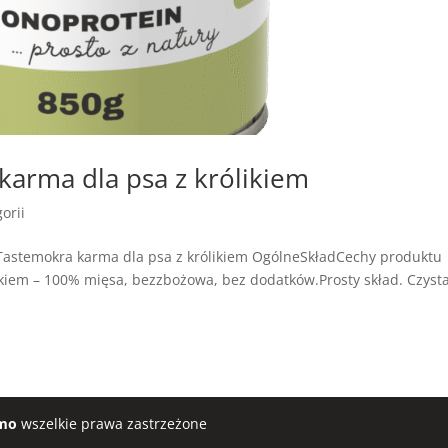
arma dla psa z królikiem
orii
astemokra karma dla psa z królikiem OgólneSkładCechy produktu
kiem – 100% mięsa, bezzbożowa, bez dodatków.Prosty skład. Czyst
mo
wszelkie prawa zastrzeżone