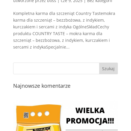
utworzone przez
boss
|
cze 9, 2025
| Bez kategorii
Kompletna karma dla szczeniąt Country Tastemokra
karma dla szczeniąt – bezzbożowa, z indykiem,
kurczakiem i sercami z indyka OgólneSkładCechy
produktu COUNTRY TASTE – mokra karma dla
szczeniąt – bezzbożowa, z indykiem, kurczakiem i
sercami z indykaSpecjalnie...
Najnowsze komentarze