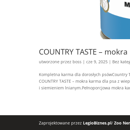
COUNTRY TASTE – mokra k
utworzone przez
boss
|
cze 9, 2025
| Bez kateg
Kompletna karma dla dorosłych psówCountry 
COUNTRY TASTE – mokra karma dla psa z wiep
i siemieniem lnianym.Pełnoporcjowa mokra ka
Zaprojektowane przez
LegioBiznes.pl
/
Zoo Ne