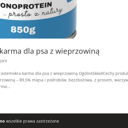
arma dla psa z wieprzowiną
orii
Tastemokra karma dla psa z wieprzowiną OgólneSkładCechy produ
rzowiną – 89,5% mięsa i podrobów, bezzbożowa, z prosem, warzy
rma...
mo
wszelkie prawa zastrzeżone