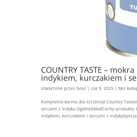
COUNTRY TASTE – mokra k
indykiem, kurczakiem i se
utworzone przez
boss
|
cze 9, 2025
| Bez kateg
Kompletna karma dla szczeniąt Country Tastem
sercami z indyka OgólneSkładCechy produktu 
indykiem, kurczakiem i sercami z indykaSpecjal