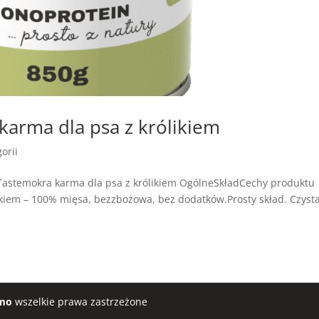
arma dla psa z królikiem
orii
astemokra karma dla psa z królikiem OgólneSkładCechy produktu
kiem – 100% mięsa, bezzbożowa, bez dodatków.Prosty skład. Czyst
mo
wszelkie prawa zastrzeżone