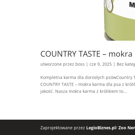
COUNTRY TASTE – mokra k
utworzone przez
boss
|
cze 9, 2025
| Bez kateg
Kompletna karma dla dorosłych psówCountry T
COUNTRY TASTE – mokra karma dla psa z króli
jakość. Nasza mokra karma z królikiem to...
Zaprojektowane przez
LegioBiznes.pl
/
Zoo Ne