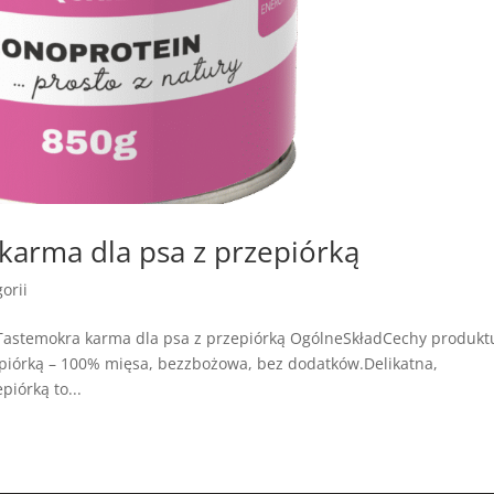
arma dla psa z przepiórką
orii
Tastemokra karma dla psa z przepiórką OgólneSkładCechy produkt
iórką – 100% mięsa, bezzbożowa, bez dodatków.Delikatna,
iórką to...