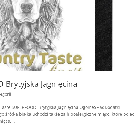
Brytyjska Jagnięcina
egorii
 Taste SUPERFOOD Brytyjska Jagnięcina OgólneSkładDodatki
go źródła białka uchodzi także za hipoalergiczne mięso, które pole
ięsa,...