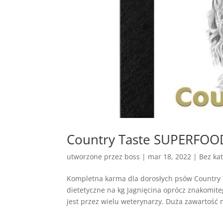
Country Taste SUPERFOOD 
utworzone przez
boss
|
mar 18, 2022
| Bez kat
Kompletna karma dla dorosłych psów Country
dietetyczne na kg Jagnięcina oprócz znakomite
jest przez wielu weterynarzy. Duża zawartość m