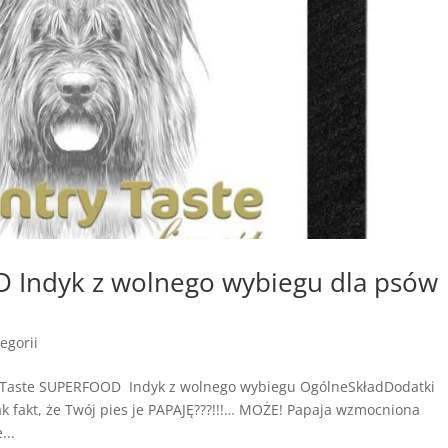
 Indyk z wolnego wybiegu dla psów
egorii
 Taste SUPERFOOD Indyk z wolnego wybiegu OgólneSkładDodatki
ak fakt, że Twój pies je PAPAJĘ???!!!… MOŻE! Papaja wzmocniona
...