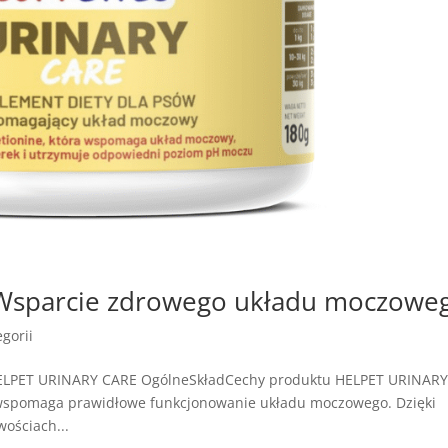
Wsparcie zdrowego układu moczowe
gorii
HELPET URINARY CARE OgólneSkładCechy produktu HELPET URINAR
 wspomaga prawidłowe funkcjonowanie układu moczowego. Dzięki
ościach...