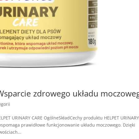
Wsparcie zdrowego układu moczowe
gorii
HELPET URINARY CARE OgólneSkładCechy produktu HELPET URINAR
 wspomaga prawidłowe funkcjonowanie układu moczowego. Dzięki
ościach...