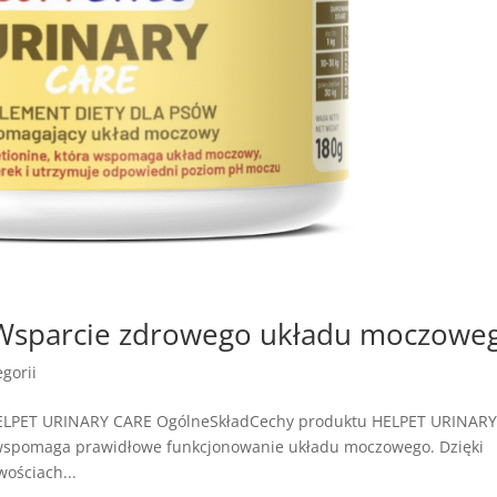
Wsparcie zdrowego układu moczowe
gorii
HELPET URINARY CARE OgólneSkładCechy produktu HELPET URINAR
 wspomaga prawidłowe funkcjonowanie układu moczowego. Dzięki
ościach...