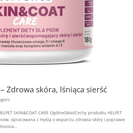
Zdrowa skóra, lśniąca sierść
gorii
e HELPET SKIN&COAT CARE OgólneSkładCechy produktu HELPET
sów, opracowana z myślą o wsparciu zdrowia skóry i poprawie
łososia...