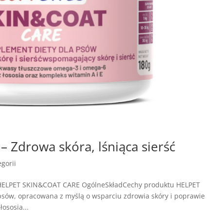
Zdrowa skóra, lśniąca sierść
gorii
e HELPET SKIN&COAT CARE OgólneSkładCechy produktu HELPET
sów, opracowana z myślą o wsparciu zdrowia skóry i poprawie
łososia...