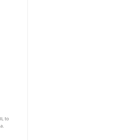
L to
a.