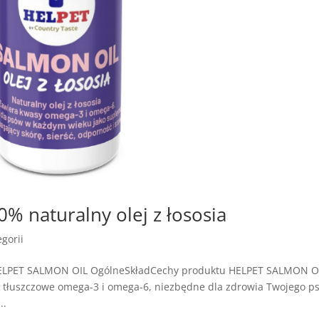
 naturalny olej z łososia
gorii
HELPET SALMON OIL OgólneSkładCechy produktu HELPET SALMON OI
asy tłuszczowe omega-3 i omega-6, niezbędne dla zdrowia Twojego ps
..