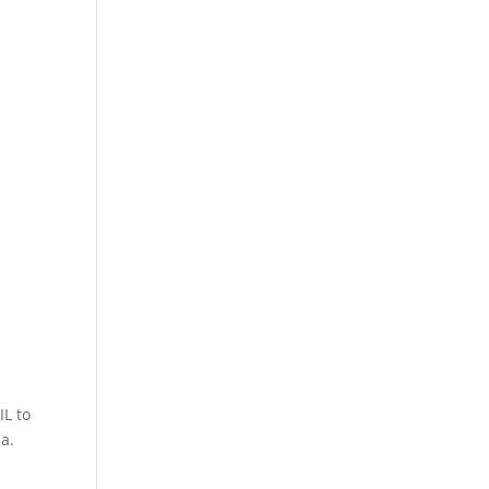
L to
a.