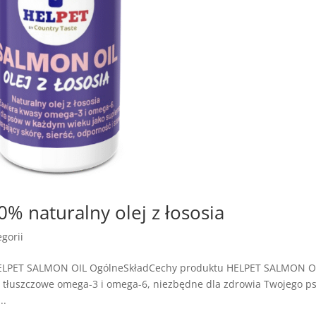
 naturalny olej z łososia
gorii
HELPET SALMON OIL OgólneSkładCechy produktu HELPET SALMON OI
asy tłuszczowe omega-3 i omega-6, niezbędne dla zdrowia Twojego ps
..