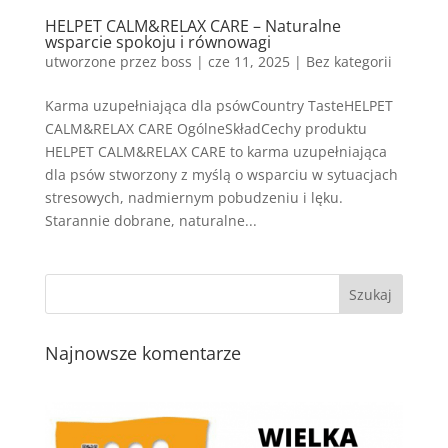
HELPET CALM&RELAX CARE – Naturalne
wsparcie spokoju i równowagi
utworzone przez
boss
|
cze 11, 2025
| Bez kategorii
Karma uzupełniająca dla psówCountry TasteHELPET
CALM&RELAX CARE OgólneSkładCechy produktu
HELPET CALM&RELAX CARE to karma uzupełniająca
dla psów stworzony z myślą o wsparciu w sytuacjach
stresowych, nadmiernym pobudzeniu i lęku.
Starannie dobrane, naturalne...
Najnowsze komentarze