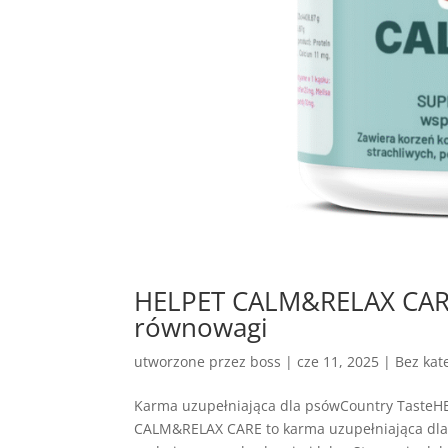
HELPET CALM&RELAX CARE 
równowagi
utworzone przez
boss
|
cze 11, 2025
| Bez kate
Karma uzupełniająca dla psówCountry Taste
CALM&RELAX CARE to karma uzupełniająca dla 