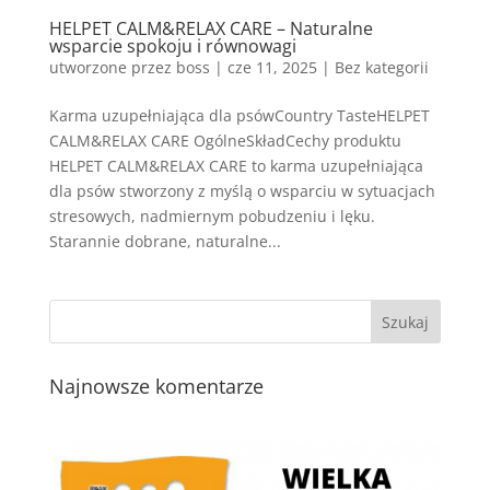
HELPET CALM&RELAX CARE – Naturalne
wsparcie spokoju i równowagi
utworzone przez
boss
|
cze 11, 2025
| Bez kategorii
Karma uzupełniająca dla psówCountry TasteHELPET
CALM&RELAX CARE OgólneSkładCechy produktu
HELPET CALM&RELAX CARE to karma uzupełniająca
dla psów stworzony z myślą o wsparciu w sytuacjach
stresowych, nadmiernym pobudzeniu i lęku.
Starannie dobrane, naturalne...
Najnowsze komentarze