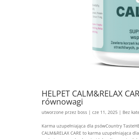
HELPET CALM&RELAX CARE 
równowagi
utworzone przez
boss
|
cze 11, 2025
| Bez kate
Karma uzupełniająca dla psówCountry Taste
CALM&RELAX CARE to karma uzupełniająca dla 