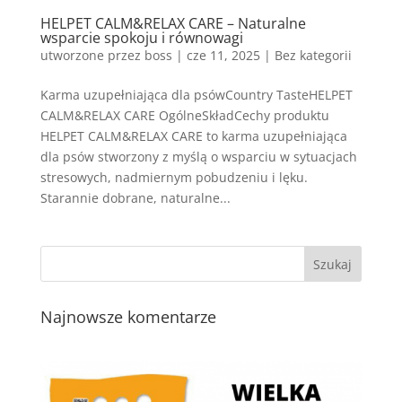
HELPET CALM&RELAX CARE – Naturalne
wsparcie spokoju i równowagi
utworzone przez
boss
|
cze 11, 2025
| Bez kategorii
Karma uzupełniająca dla psówCountry TasteHELPET
CALM&RELAX CARE OgólneSkładCechy produktu
HELPET CALM&RELAX CARE to karma uzupełniająca
dla psów stworzony z myślą o wsparciu w sytuacjach
stresowych, nadmiernym pobudzeniu i lęku.
Starannie dobrane, naturalne...
Najnowsze komentarze