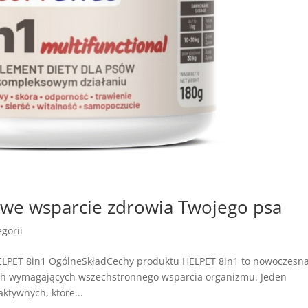
we wsparcie zdrowia Twojego psa
gorii
ELPET 8in1 OgólneSkładCechy produktu HELPET 8in1 to nowoczesn
ach wymagających wszechstronnego wsparcia organizmu. Jeden
ktywnych, które...